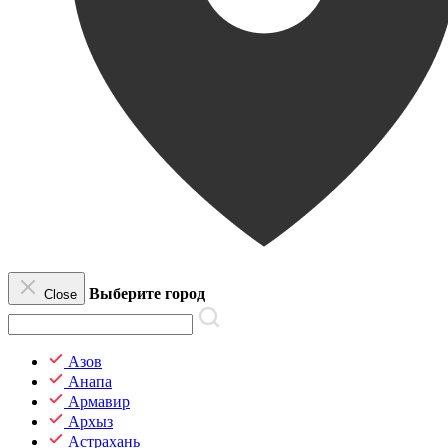
Выберите город
Close
Азов
Анапа
Армавир
Архыз
Астрахань