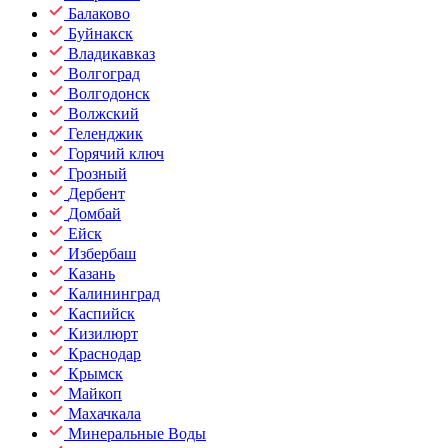
Балаково
Буйнакск
Владикавказ
Волгоград
Волгодонск
Волжский
Геленджик
Горячий ключ
Грозный
Дербент
Домбай
Ейск
Избербаш
Казань
Калининград
Каспийск
Кизилюрт
Краснодар
Крымск
Майкоп
Махачкала
Минеральные Воды