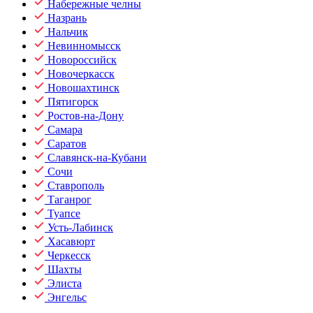
Набережные челны
Назрань
Нальчик
Невинномысск
Новороссийск
Новочеркасск
Новошахтинск
Пятигорск
Ростов-на-Дону
Самара
Саратов
Славянск-на-Кубани
Сочи
Ставрополь
Таганрог
Туапсе
Усть-Лабинск
Хасавюрт
Черкесск
Шахты
Элиста
Энгельс