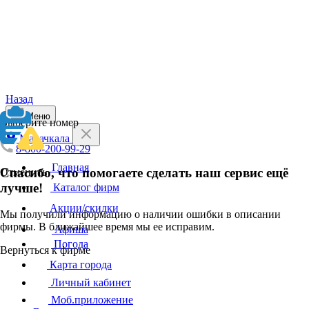
Назад
Меню
Выберите номер
Махачкала
8-800-200-99-29
Главная
Спасибо, что помогаете сделать наш сервис ещё
Отменить
лучше!
Каталог фирм
Акции/скидки
Мы получили информацию о наличии ошибки в описании
фирмы. В ближайшее время мы ее исправим.
Афиша
Погода
Вернуться к фирме
Карта города
Личный кабинет
Моб.приложение