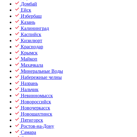
Домбай
Ейск
Избербаш
Казань
Калининград
Каспийск
Кизилюрт
Краснодар
Крымск
Майкоп
Махачкала
Минеральные Воды
Набережные челны
Назрань
Нальчик
Невинномысск
Новороссийск
Новочеркасск
Новошахтинск
Пятигорск
Ростов-на-Дону
Самара