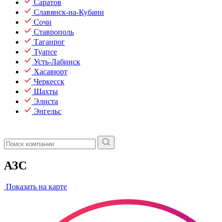
Саратов
Славянск-на-Кубани
Сочи
Ставрополь
Таганрог
Туапсе
Усть-Лабинск
Хасавюрт
Черкесск
Шахты
Элиста
Энгельс
АЗС
Показать на карте