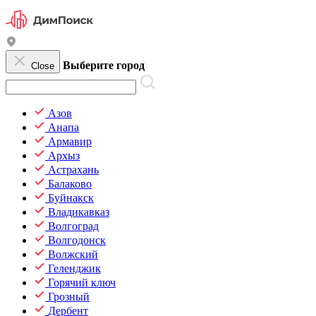
Выберите город
Close
Азов
Анапа
Армавир
Архыз
Астрахань
Балаково
Буйнакск
Владикавказ
Волгоград
Волгодонск
Волжский
Геленджик
Горячий ключ
Грозный
Дербент