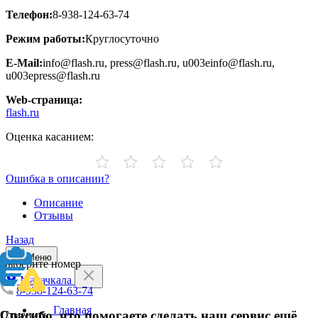
Телефон:
8-938-124-63-74
Режим работы:
Круглосуточно
E-Mail:
info@flash.ru, press@flash.ru, u003einfo@flash.ru,
u003epress@flash.ru
Web-страница:
flash.ru
Оценка касанием:
Ошибка в описании?
Описание
Отзывы
Назад
Меню
Выберите номер
Махачкала
8-938-124-63-74
Главная
Спасибо, что помогаете сделать наш сервис ещё
Отменить