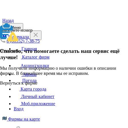
Назад
Меню
Выберите номер
Махачкала
8 (86352) 7-38-75
Главная
Спасибо, что помогаете сделать наш сервис ещё
Отменить
лучше!
Каталог фирм
Акции/скидки
Мы получили информацию о наличии ошибки в описании
фирмы. В ближайшее время мы ее исправим.
Афиша
Погода
Вернуться к фирме
Карта города
Личный кабинет
Моб.приложение
Вход
Фирмы на карте