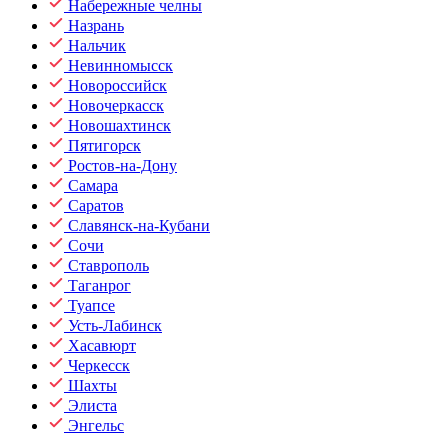
Набережные челны
Назрань
Нальчик
Невинномысск
Новороссийск
Новочеркасск
Новошахтинск
Пятигорск
Ростов-на-Дону
Самара
Саратов
Славянск-на-Кубани
Сочи
Ставрополь
Таганрог
Туапсе
Усть-Лабинск
Хасавюрт
Черкесск
Шахты
Элиста
Энгельс