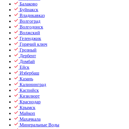
Балаково
Буйнакск
Владикавказ
Волгоград
Волгодонск
Волжский
Геленджик
Горячий ключ
Грозный
Дербент
Домбай
Ейск
Избербаш
Казань
Калининград
Каспийск
Кизилюрт
Краснодар
Крымск
Майкоп
Махачкала
Минеральные Воды