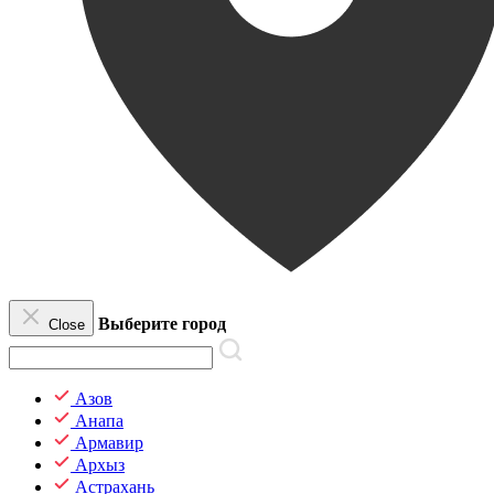
Выберите город
Close
Азов
Анапа
Армавир
Архыз
Астрахань