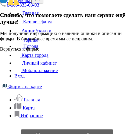
Махачкала
8-800-333-03-03
Главная
Спасибо, что помогаете сделать наш сервис ещё
Отменить
лучше!
Каталог фирм
Акции/скидки
Мы получили информацию о наличии ошибки в описании
фирмы. В ближайшее время мы ее исправим.
Афиша
Погода
Вернуться к фирме
Карта города
Личный кабинет
Моб.приложение
Вход
Фирмы на карте
Главная
Карта
Избранное