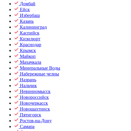
Домбай
Ейск
Избербаш
Казань
Калининград
Каспийск
Кизилюрт
Краснодар
Крымск
Майкоп
Махачкала
Минеральные Воды
Набережные челны
Назрань
Нальчик
Невинномысск
Новороссийск
Новочеркасск
Новошахтинск
Пятигорск
Ростов-на-Дону
Самара