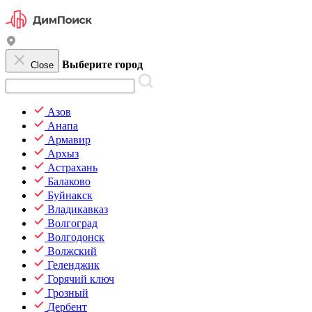
Выберите город
Close
Азов
Анапа
Армавир
Архыз
Астрахань
Балаково
Буйнакск
Владикавказ
Волгоград
Волгодонск
Волжский
Геленджик
Горячий ключ
Грозный
Дербент