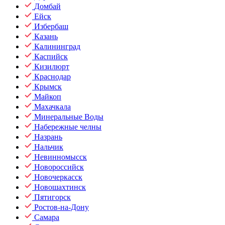
Домбай
Ейск
Избербаш
Казань
Калининград
Каспийск
Кизилюрт
Краснодар
Крымск
Майкоп
Махачкала
Минеральные Воды
Набережные челны
Назрань
Нальчик
Невинномысск
Новороссийск
Новочеркасск
Новошахтинск
Пятигорск
Ростов-на-Дону
Самара