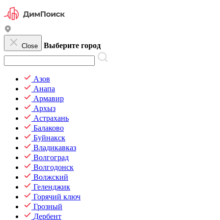
Выберите город
Close
Азов
Анапа
Армавир
Архыз
Астрахань
Балаково
Буйнакск
Владикавказ
Волгоград
Волгодонск
Волжский
Геленджик
Горячий ключ
Грозный
Дербент