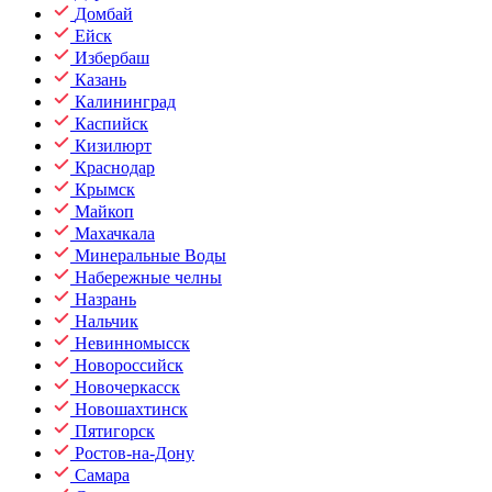
Домбай
Ейск
Избербаш
Казань
Калининград
Каспийск
Кизилюрт
Краснодар
Крымск
Майкоп
Махачкала
Минеральные Воды
Набережные челны
Назрань
Нальчик
Невинномысск
Новороссийск
Новочеркасск
Новошахтинск
Пятигорск
Ростов-на-Дону
Самара