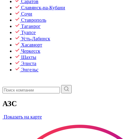
Саратов
Славянск-на-Кубани
Сочи
Ставрополь
Таганрог
Туапсе
Усть-Лабинск
Хасавюрт
Черкесск
Шахты
Элиста
Энгельс
АЗС
Показать на карте