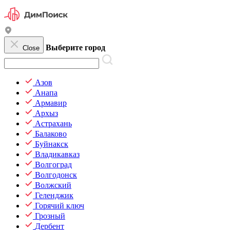
Выберите город
Close
Азов
Анапа
Армавир
Архыз
Астрахань
Балаково
Буйнакск
Владикавказ
Волгоград
Волгодонск
Волжский
Геленджик
Горячий ключ
Грозный
Дербент