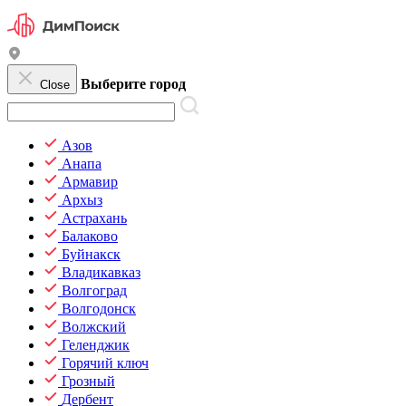
Выберите город
Close
Азов
Анапа
Армавир
Архыз
Астрахань
Балаково
Буйнакск
Владикавказ
Волгоград
Волгодонск
Волжский
Геленджик
Горячий ключ
Грозный
Дербент