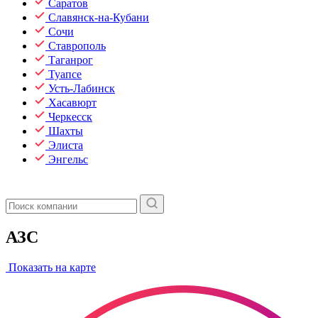
Саратов
Славянск-на-Кубани
Сочи
Ставрополь
Таганрог
Туапсе
Усть-Лабинск
Хасавюрт
Черкесск
Шахты
Элиста
Энгельс
АЗС
Показать на карте