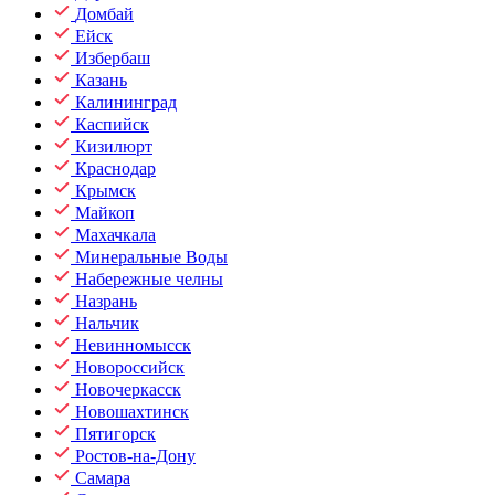
Домбай
Ейск
Избербаш
Казань
Калининград
Каспийск
Кизилюрт
Краснодар
Крымск
Майкоп
Махачкала
Минеральные Воды
Набережные челны
Назрань
Нальчик
Невинномысск
Новороссийск
Новочеркасск
Новошахтинск
Пятигорск
Ростов-на-Дону
Самара