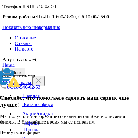
Телефон:
8-918-546-02-53
Режим работы:
Пн-Пт 10:00-18:00, Сб 10:00-15:00
Показать всю информацию
Описание
Отзывы
На карте
А тут пусто... =(
Назад
Меню
Выберите номер
Махачкала
8-918-546-02-53
Главная
Спасибо, что помогаете сделать наш сервис ещё
Отменить
лучше!
Каталог фирм
Акции/скидки
Мы получили информацию о наличии ошибки в описании
фирмы. В ближайшее время мы ее исправим.
Афиша
Погода
Вернуться к фирме