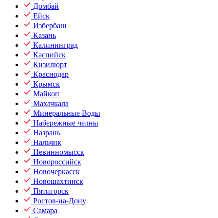
Домбай
Ейск
Избербаш
Казань
Калининград
Каспийск
Кизилюрт
Краснодар
Крымск
Майкоп
Махачкала
Минеральные Воды
Набережные челны
Назрань
Нальчик
Невинномысск
Новороссийск
Новочеркасск
Новошахтинск
Пятигорск
Ростов-на-Дону
Самара