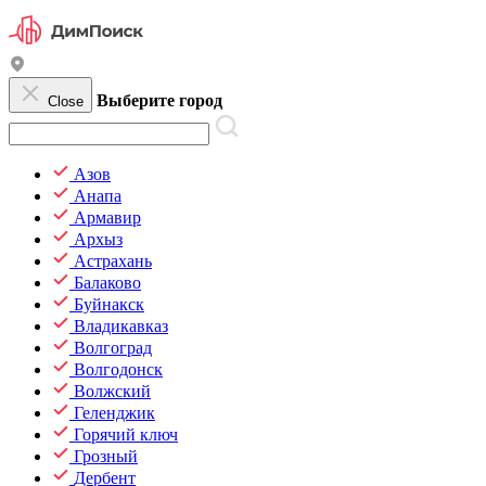
Выберите город
Close
Азов
Анапа
Армавир
Архыз
Астрахань
Балаково
Буйнакск
Владикавказ
Волгоград
Волгодонск
Волжский
Геленджик
Горячий ключ
Грозный
Дербент