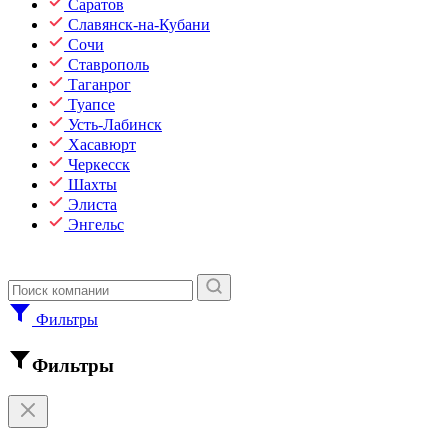
Саратов
Славянск-на-Кубани
Сочи
Ставрополь
Таганрог
Туапсе
Усть-Лабинск
Хасавюрт
Черкесск
Шахты
Элиста
Энгельс
Фильтры
Фильтры