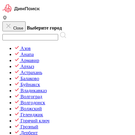
Выберите город
Close
Азов
Анапа
Армавир
Архыз
Астрахань
Балаково
Буйнакск
Владикавказ
Волгоград
Волгодонск
Волжский
Геленджик
Горячий ключ
Грозный
Дербент