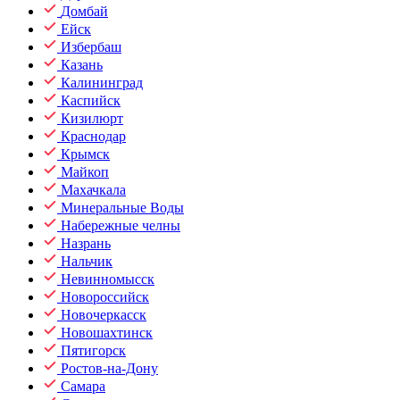
Домбай
Ейск
Избербаш
Казань
Калининград
Каспийск
Кизилюрт
Краснодар
Крымск
Майкоп
Махачкала
Минеральные Воды
Набережные челны
Назрань
Нальчик
Невинномысск
Новороссийск
Новочеркасск
Новошахтинск
Пятигорск
Ростов-на-Дону
Самара