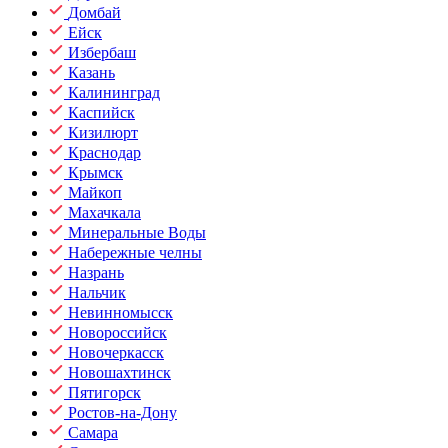
Домбай
Ейск
Избербаш
Казань
Калининград
Каспийск
Кизилюрт
Краснодар
Крымск
Майкоп
Махачкала
Минеральные Воды
Набережные челны
Назрань
Нальчик
Невинномысск
Новороссийск
Новочеркасск
Новошахтинск
Пятигорск
Ростов-на-Дону
Самара