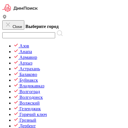
Выберите город
Close
Азов
Анапа
Армавир
Архыз
Астрахань
Балаково
Буйнакск
Владикавказ
Волгоград
Волгодонск
Волжский
Геленджик
Горячий ключ
Грозный
Дербент