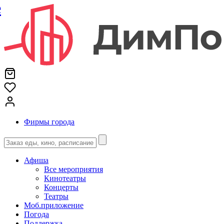
е
Фирмы города
Афиша
Все мероприятия
Кинотеатры
Концерты
Театры
Моб.приложение
Погода
Поддержка