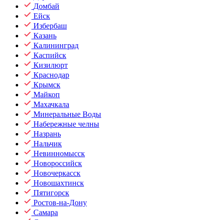
Домбай
Ейск
Избербаш
Казань
Калининград
Каспийск
Кизилюрт
Краснодар
Крымск
Майкоп
Махачкала
Минеральные Воды
Набережные челны
Назрань
Нальчик
Невинномысск
Новороссийск
Новочеркасск
Новошахтинск
Пятигорск
Ростов-на-Дону
Самара