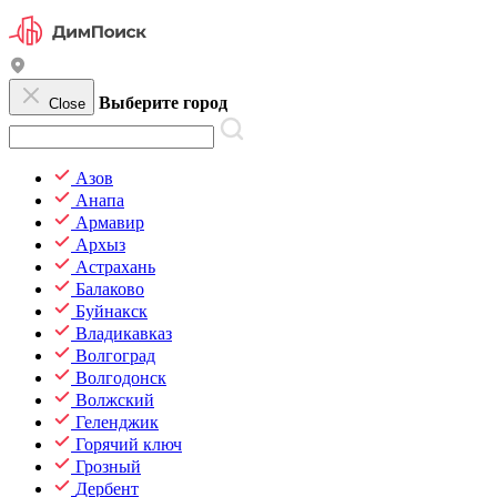
Выберите город
Close
Азов
Анапа
Армавир
Архыз
Астрахань
Балаково
Буйнакск
Владикавказ
Волгоград
Волгодонск
Волжский
Геленджик
Горячий ключ
Грозный
Дербент