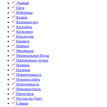
Домбай
Ейск
Избербаш
Казань
Калининград
Каспийск
Кизилюрт
Краснодар
Крымск
Майкоп
Махачкала
Минеральные Воды
Набережные челны
Назрань
Нальчик
Невинномысск
Новороссийск
Новочеркасск
Новошахтинск
Пятигорск
Ростов-на-Дону
Самара