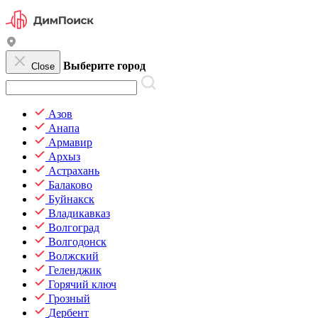
Выберите город
Close
Азов
Анапа
Армавир
Архыз
Астрахань
Балаково
Буйнакск
Владикавказ
Волгоград
Волгодонск
Волжский
Геленджик
Горячий ключ
Грозный
Дербент