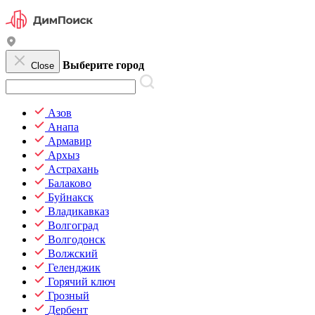
Выберите город
Close
Азов
Анапа
Армавир
Архыз
Астрахань
Балаково
Буйнакск
Владикавказ
Волгоград
Волгодонск
Волжский
Геленджик
Горячий ключ
Грозный
Дербент