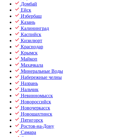
Домбай
Ейск
Избербаш
Казань
Калининград
Каспийск
Кизилюрт
Краснодар
Крымск
Майкоп
Махачкала
Минеральные Воды
Набережные челны
Назрань
Нальчик
Невинномысск
Новороссийск
Новочеркасск
Новошахтинск
Пятигорск
Ростов-на-Дону
Самара